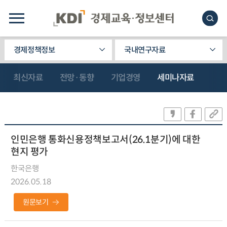
경제정책정보
국내연구자료
최신자료
전망·동향
기업경영
세미나자료
인민은행 통화신용정책보고서(26.1분기)에 대한
현지 평가
한국은행
2026.05.18
원문보기