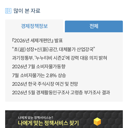
많이 본 자료
경제정책정보
전체
『2026년 세제개편안』 발표
“초(超)성장+신(新)공간, 대체불가 산업강국”
과기정통부, ‘누누티비 시즌2’에 강력 대응 의지 밝혀
2026년 7월 소비자물가동향
7월 소비자물가는 2.8% 상승
2026년 한국 주식시장 여건 및 전망
2026년 5월 경제활동인구조사 고령층 부가조사 결과