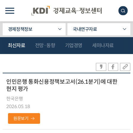
경제정책정보
국내연구자료
최신자료
전망·동향
기업경영
세미나자료
인민은행 통화신용정책보고서(26.1분기)에 대한
현지 평가
한국은행
2026.05.18
원문보기