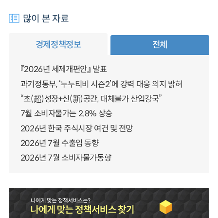
많이 본 자료
경제정책정보
전체
『2026년 세제개편안』 발표
과기정통부, ‘누누티비 시즌2’에 강력 대응 의지 밝혀
“초(超)성장+신(新)공간, 대체불가 산업강국”
7월 소비자물가는 2.8% 상승
2026년 한국 주식시장 여건 및 전망
2026년 7월 수출입 동향
2026년 7월 소비자물가동향