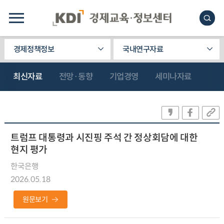
경제정책정보
국내연구자료
최신자료
전망·동향
기업경영
세미나자료
트럼프 대통령과 시진핑 주석 간 정상회담에 대한
현지 평가
한국은행
2026.05.18
원문보기