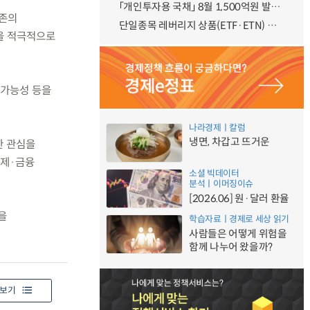
「개인투자용 국채」 8월 1,500억원 발행 예정
기존의
단일종목 레버리지 상품(ETF·ETN) 기본예탁금 강화 조기시행 방안 안내
을 적극적으로
 가능성 등을
나라경제ㅣ칼럼
냉면, 차갑고 뜨거운
한 관심을
경제·금융
소셜 빅데이터
분석ㅣ이머징이슈
[2026.06] 원·달러 환율
을
학습자료ㅣ경제로 세상 읽기
사람들은 어떻게 위험을
함께 나누어 왔을까?
보기