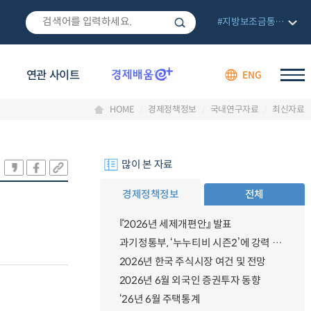
#지방보조금통합관리망
연관 사이트
ENG
HOME
경제정책정보
국내연구자료
최신자료
많이 본 자료
경제정책정보
전체
『2026년 세제개편안』 발표
과기정통부, ‘누누티비 시즌2’에 강력 대응 의지 밝혀
2026년 한국 주식시장 여건 및 전망
2026년 6월 외국인 증권투자 동향
.
‘26년 6월 주택통계