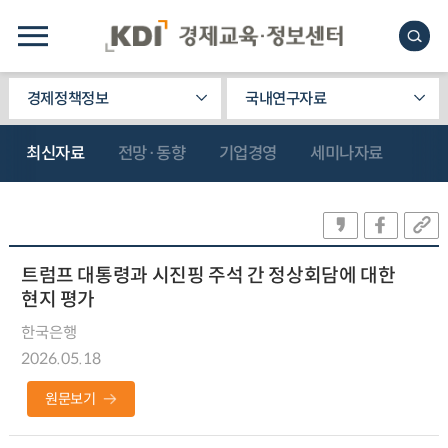
경제정책정보
국내연구자료
최신자료
전망·동향
기업경영
세미나자료
트럼프 대통령과 시진핑 주석 간 정상회담에 대한
현지 평가
한국은행
2026.05.18
원문보기