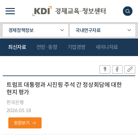
경제정책정보
국내연구자료
최신자료
전망·동향
기업경영
세미나자료
트럼프 대통령과 시진핑 주석 간 정상회담에 대한
현지 평가
한국은행
2026.05.18
원문보기