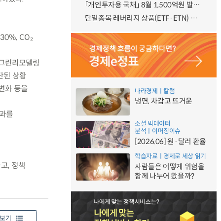
「개인투자용 국채」 8월 1,500억원 발행 예정
단일종목 레버리지 상품(ETF·ETN) 기본예탁금 강화 조기시행 방안 안내
0%, CO₂
의 그린리모델링
중단된 상황
다변화 등을
나라경제ㅣ칼럼
냉면, 차갑고 뜨거운
효과를
소셜 빅데이터
분석ㅣ이머징이슈
[2026.06] 원·달러 환율
학습자료ㅣ경제로 세상 읽기
고, 정책
사람들은 어떻게 위험을
함께 나누어 왔을까?
보기