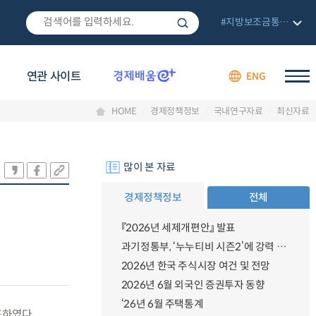
#지방보조금통합관리망
연관 사이트
ENG
HOME
경제정책정보
국내연구자료
최신자료
많이 본 자료
경제정책정보
전체
『2026년 세제개편안』 발표
과기정통부, ‘누누티비 시즌2’에 강력 대응 의지 밝혀
2026년 한국 주식시장 여건 및 전망
2026년 6월 외국인 증권투자 동향
‘26년 6월 주택통계
표하였다.