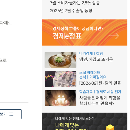
7월 소비자물가는 2.8% 상승
2026년 7월 수출입 동향
 과제로
나라경제ㅣ칼럼
냉면, 차갑고 뜨거운
으로
소셜 빅데이터
분석ㅣ이머징이슈
[2026.06] 원·달러 환율
학습자료ㅣ경제로 세상 읽기
사람들은 어떻게 위험을
함께 나누어 왔을까?
보기