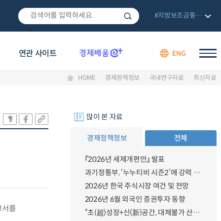
#지방보조금통합관리망
연관 사이트
ENG
HOME
경제정책정보
국내연구자료
최신자료
많이 본 자료
경제정책정보
전체
『2026년 세제개편안』 발표
과기정통부, ‘누누티비 시즌2’에 강력 대응 의지 밝혀
2026년 한국 주식시장 여건 및 전망
2026년 6월 외국인 증권투자 동향
고서를
“초(超)성장+신(新)공간, 대체불가 산업강국”