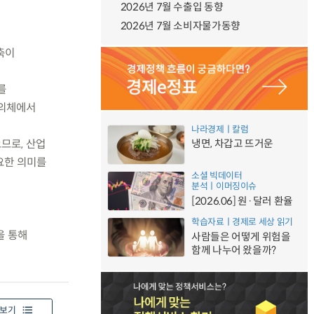
2026년 7월 수출입 동향
2026년 7월 소비자물가동향
축이
를
협의체에서
나라경제ㅣ칼럼
므로, 산업
냉면, 차갑고 뜨거운
요한 의미를
소셜 빅데이터
분석ㅣ이머징이슈
[2026.06] 원·달러 환율
학습자료ㅣ경제로 세상 읽기
을 통해
사람들은 어떻게 위험을
함께 나누어 왔을까?
보기