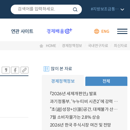
#지방보조금통합관리망
연관 사이트
ENG
HOME
경제정책정보
국내연구자료
최신자료
많이 본 자료
경제정책정보
전체
『2026년 세제개편안』 발표
과기정통부, ‘누누티비 시즌2’에 강력 대응 의지 밝혀
“초(超)성장+신(新)공간, 대체불가 산업강국”
7월 소비자물가는 2.8% 상승
2026년 한국 주식시장 여건 및 전망