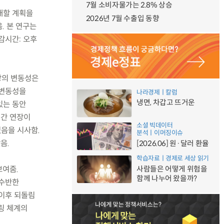
7월 소비자물가는 2.8% 상승
확대할 계획을
2026년 7월 수출입 동향
. 본 연구는
감시간: 오후
규장의 변동성은
 변동성을
나라경제ㅣ칼럼
냉면, 차갑고 뜨거운
있는 동안
시간 연장이
소셜 빅데이터
음을 시사함.
분석ㅣ이머징이슈
음.
[2026.06] 원·달러 환율
학습자료ㅣ경제로 세상 읽기
보여줌.
사람들은 어떻게 위험을
함께 나누어 왔을까?
 수반한
 이후 되돌림
링 체계의