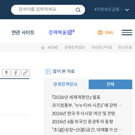
#지방보조금통합관리망
연관 사이트
ENG
HOME
경제정책정보
국내연구자료
최신자료
많이 본 자료
경제정책정보
전체
『2026년 세제개편안』 발표
과기정통부, ‘누누티비 시즌2’에 강력 대응 의지 밝혀
2026년 한국 주식시장 여건 및 전망
2026년 6월 외국인 증권투자 동향
“초(超)성장+신(新)공간, 대체불가 산업강국”