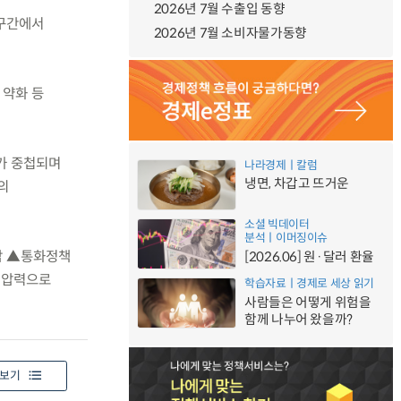
2026년 7월 수출입 동향
 구간에서
2026년 7월 소비자물가동향
 약화 등
크가 중첩되며
나라경제ㅣ칼럼
냉면, 차갑고 뜨거운
의
소셜 빅데이터
분석ㅣ이머징이슈
담 ▲통화정책
[2026.06] 원·달러 환율
 압력으로
학습자료ㅣ경제로 세상 읽기
사람들은 어떻게 위험을
함께 나누어 왔을까?
보기