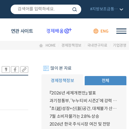
#지방보조금통합관리망
연관 사이트
ENG
HOME
경제정책정보
국내연구자료
기업경영
많이 본 자료
경제정책정보
전체
『2026년 세제개편안』 발표
과기정통부, ‘누누티비 시즌2’에 강력 대응 의지 밝혀
“초(超)성장+신(新)공간, 대체불가 산업강국”
7월 소비자물가는 2.8% 상승
2026년 한국 주식시장 여건 및 전망