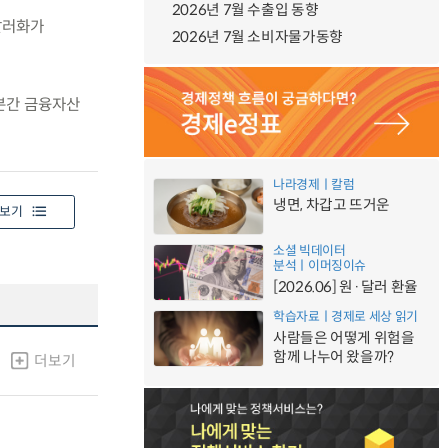
2026년 7월 수출입 동향
달러화가
2026년 7월 소비자물가동향
당분간 금융자산
나라경제ㅣ칼럼
냉면, 차갑고 뜨거운
보기
소셜 빅데이터
분석ㅣ이머징이슈
[2026.06] 원·달러 환율
학습자료ㅣ경제로 세상 읽기
사람들은 어떻게 위험을
함께 나누어 왔을까?
더보기