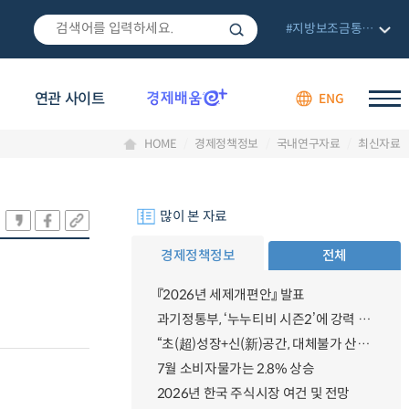
#지방보조금통합관리망
연관 사이트
ENG
HOME
경제정책정보
국내연구자료
최신자료
많이 본 자료
경제정책정보
전체
『2026년 세제개편안』 발표
과기정통부, ‘누누티비 시즌2’에 강력 대응 의지 밝혀
“초(超)성장+신(新)공간, 대체불가 산업강국”
7월 소비자물가는 2.8% 상승
2026년 한국 주식시장 여건 및 전망