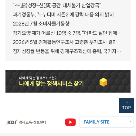
“초(超)성장+신(新)공간, 대체불가 산업강국”
과기정통부, ‘누누티비 시즌2’에 강력 대응 의지 밝혀
2026년 7월 소비자물가동향
장기요양 재가 어르신 10명 중 7명, “아파도 살던 집에서 살겠다” 「2025년 장기요양실태조사」 결과 발표
2026년 5월 경제활동인구조사 고령층 부가조사 결과
잠재성장률 반등을 위해 경제구조혁신에 총력, 국가자산 관리체계 대전환
TOP
FAMILY SITE