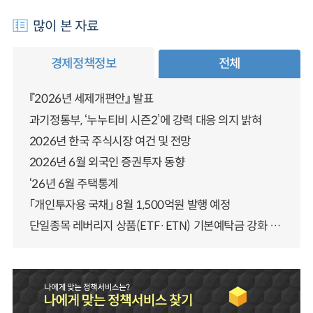
많이 본 자료
경제정책정보
전체
『2026년 세제개편안』 발표
과기정통부, ‘누누티비 시즌2’에 강력 대응 의지 밝혀
2026년 한국 주식시장 여건 및 전망
2026년 6월 외국인 증권투자 동향
‘26년 6월 주택통계
「개인투자용 국채」 8월 1,500억원 발행 예정
단일종목 레버리지 상품(ETF·ETN) 기본예탁금 강화 조기시행 방안 안내