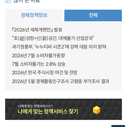
많이 본 자료
경제정책정보
전체
『2026년 세제개편안』 발표
“초(超)성장+신(新)공간, 대체불가 산업강국”
과기정통부, ‘누누티비 시즌2’에 강력 대응 의지 밝혀
2026년 7월 소비자물가동향
7월 소비자물가는 2.8% 상승
2026년 한국 주식시장 여건 및 전망
2026년 5월 경제활동인구조사 고령층 부가조사 결과