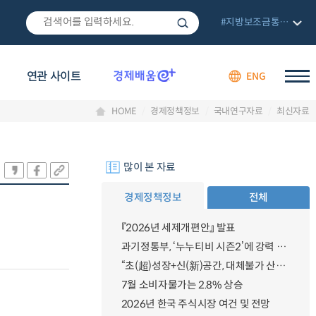
#지방보조금통합관리망
연관 사이트
ENG
HOME
경제정책정보
국내연구자료
최신자료
많이 본 자료
경제정책정보
전체
『2026년 세제개편안』 발표
과기정통부, ‘누누티비 시즌2’에 강력 대응 의지 밝혀
“초(超)성장+신(新)공간, 대체불가 산업강국”
7월 소비자물가는 2.8% 상승
2026년 한국 주식시장 여건 및 전망