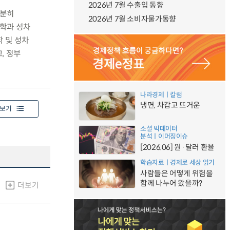
2026년 7월 수출입 동향
충분히
2026년 7월 소비자물가동향
과학과 성차
 및 성차
, 정부
나라경제ㅣ칼럼
냉면, 차갑고 뜨거운
보기
소셜 빅데이터
분석ㅣ이머징이슈
[2026.06] 원·달러 환율
학습자료ㅣ경제로 세상 읽기
사람들은 어떻게 위험을
함께 나누어 왔을까?
더보기