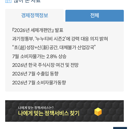
많이 본 자료
경제정책정보
전체
『2026년 세제개편안』 발표
과기정통부, ‘누누티비 시즌2’에 강력 대응 의지 밝혀
“초(超)성장+신(新)공간, 대체불가 산업강국”
7월 소비자물가는 2.8% 상승
2026년 한국 주식시장 여건 및 전망
2026년 7월 수출입 동향
2026년 7월 소비자물가동향