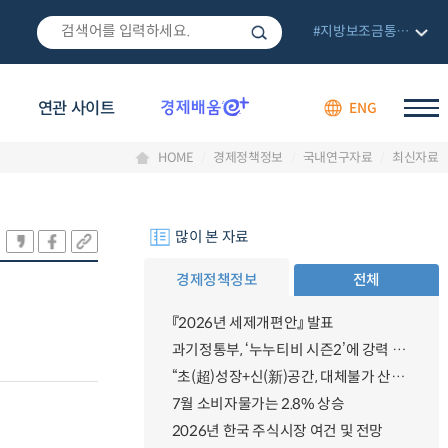
#지방보조금통합관리망
연관 사이트
ENG
HOME
경제정책정보
국내연구자료
최신자료
많이 본 자료
경제정책정보
전체
『2026년 세제개편안』 발표
과기정통부, ‘누누티비 시즌2’에 강력 대응 의지 밝혀
“초(超)성장+신(新)공간, 대체불가 산업강국”
7월 소비자물가는 2.8% 상승
2026년 한국 주식시장 여건 및 전망