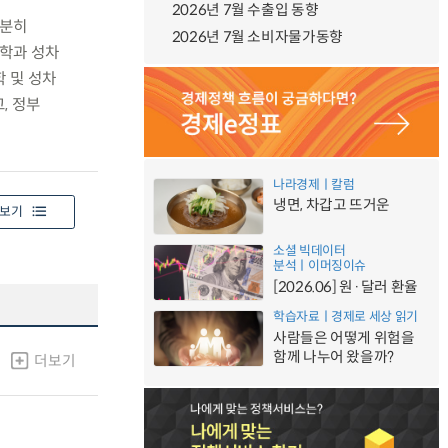
2026년 7월 수출입 동향
충분히
2026년 7월 소비자물가동향
과학과 성차
 및 성차
, 정부
나라경제ㅣ칼럼
냉면, 차갑고 뜨거운
보기
소셜 빅데이터
분석ㅣ이머징이슈
[2026.06] 원·달러 환율
학습자료ㅣ경제로 세상 읽기
사람들은 어떻게 위험을
함께 나누어 왔을까?
더보기