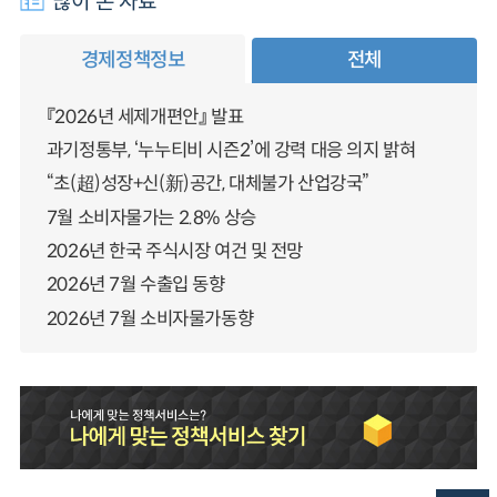
많이 본 자료
경제정책정보
전체
『2026년 세제개편안』 발표
과기정통부, ‘누누티비 시즌2’에 강력 대응 의지 밝혀
“초(超)성장+신(新)공간, 대체불가 산업강국”
7월 소비자물가는 2.8% 상승
2026년 한국 주식시장 여건 및 전망
2026년 7월 수출입 동향
2026년 7월 소비자물가동향