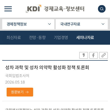
경제정책정보
국내연구자료
최신자료
전망·동향
기업경영
세미나자료
성차 과학 및 성차 의약학 활성화 정책 토론회
국회입법조사처
2026.05.18
원문보기