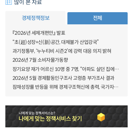
많이 본 자료
경제정책정보
전체
『2026년 세제개편안』 발표
“초(超)성장+신(新)공간, 대체불가 산업강국”
과기정통부, ‘누누티비 시즌2’에 강력 대응 의지 밝혀
2026년 7월 소비자물가동향
장기요양 재가 어르신 10명 중 7명, “아파도 살던 집에서 살겠다” 「2025년 장기요양실태조사」 결과 발표
2026년 5월 경제활동인구조사 고령층 부가조사 결과
잠재성장률 반등을 위해 경제구조혁신에 총력, 국가자산 관리체계 대전환