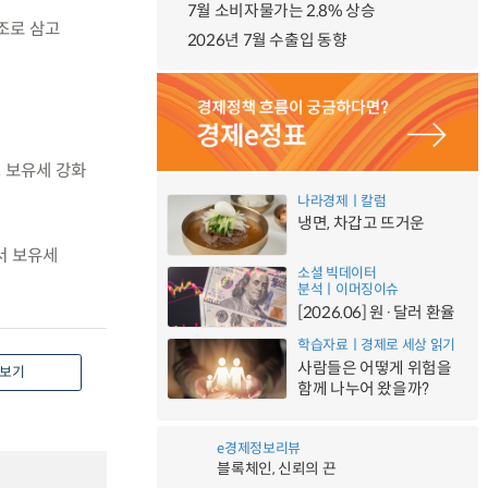
7월 소비자물가는 2.8% 상승
조로 삼고
2026년 7월 수출입 동향
, 보유세 강화
나라경제ㅣ칼럼
냉면, 차갑고 뜨거운
서 보유세
소셜 빅데이터
분석ㅣ이머징이슈
[2026.06] 원·달러 환율
학습자료ㅣ경제로 세상 읽기
사람들은 어떻게 위험을
보기
함께 나누어 왔을까?
e경제정보리뷰
블록체인, 신뢰의 끈