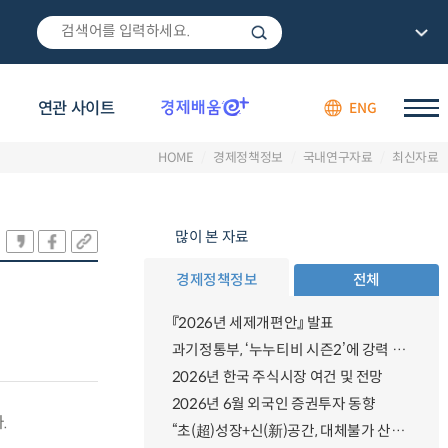
#지방보조금통합관리망
연관 사이트
ENG
HOME
경제정책정보
국내연구자료
최신자료
많이 본 자료
경제정책정보
전체
『2026년 세제개편안』 발표
과기정통부, ‘누누티비 시즌2’에 강력 대응 의지 밝혀
2026년 한국 주식시장 여건 및 전망
2026년 6월 외국인 증권투자 동향
.
“초(超)성장+신(新)공간, 대체불가 산업강국”