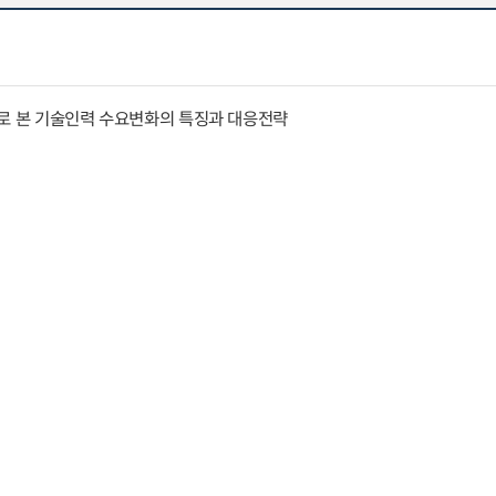
례로 본 기술인력 수요변화의 특징과 대응전략
표성
구(Ⅲ)
분석