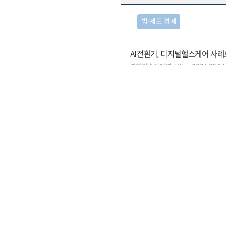
법∙제도 경제
AI전환기, 디지털헬스케어 사
과학기술정책연구원
2026.08.06
고령화·지역소멸과 정치적 대
국회미래연구원
2026.08.06
기후대기 통합평가모형 개발 연
한국환경연구원
2026.08.06
재정∙조세
2025회계연도 결산 재정총량 
국회예산정책처
2026.08.04