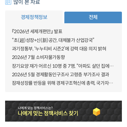
많이 본 자료
경제정책정보
전체
『2026년 세제개편안』 발표
“초(超)성장+신(新)공간, 대체불가 산업강국”
과기정통부, ‘누누티비 시즌2’에 강력 대응 의지 밝혀
2026년 7월 소비자물가동향
장기요양 재가 어르신 10명 중 7명, “아파도 살던 집에서 살겠다” 「2025년 장기요양실태조사」 결과 발표
2026년 5월 경제활동인구조사 고령층 부가조사 결과
잠재성장률 반등을 위해 경제구조혁신에 총력, 국가자산 관리체계 대전환