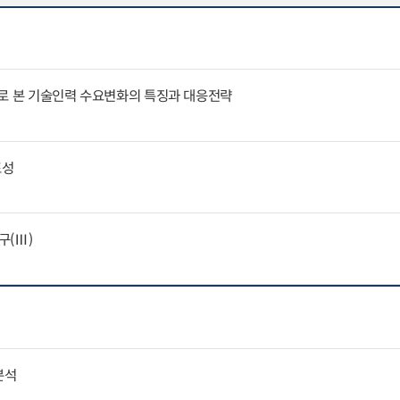
례로 본 기술인력 수요변화의 특징과 대응전략
표성
구(Ⅲ)
분석