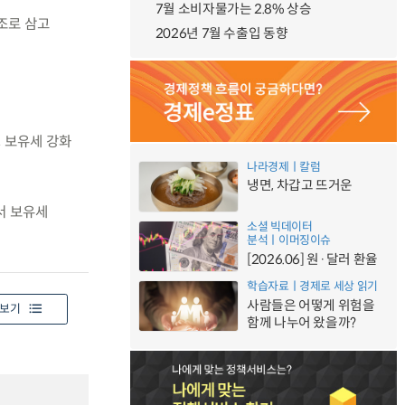
7월 소비자물가는 2.8% 상승
조로 삼고
2026년 7월 수출입 동향
, 보유세 강화
나라경제ㅣ칼럼
냉면, 차갑고 뜨거운
서 보유세
소셜 빅데이터
분석ㅣ이머징이슈
[2026.06] 원·달러 환율
학습자료ㅣ경제로 세상 읽기
사람들은 어떻게 위험을
보기
함께 나누어 왔을까?