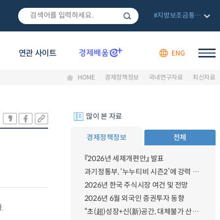
#지방보조금통합관리망
연관 사이트
ENG
HOME
경제정책정보
국내연구자료
최신자료
많이 본 자료
경제정책정보
전체
『2026년 세제개편안』 발표
과기정통부, ‘누누티비 시즌2’에 강력 대응 의지 밝혀
2026년 한국 주식시장 여건 및 전망
2026년 6월 외국인 증권투자 동향
.
“초(超)성장+신(新)공간, 대체불가 산업강국”