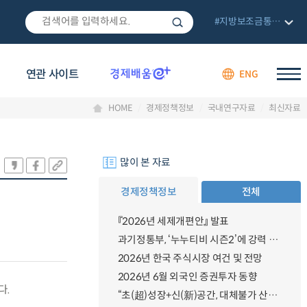
#지방보조금통합관리망
연관 사이트
ENG
HOME
경제정책정보
국내연구자료
최신자료
많이 본 자료
경제정책정보
전체
『2026년 세제개편안』 발표
과기정통부, ‘누누티비 시즌2’에 강력 대응 의지 밝혀
2026년 한국 주식시장 여건 및 전망
2026년 6월 외국인 증권투자 동향
다.
“초(超)성장+신(新)공간, 대체불가 산업강국”