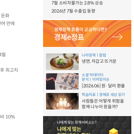
7월 소비자물가는 2.8% 상승
2026년 7월 수출입 동향
 둔화
년여 만에
4월
나라경제ㅣ칼럼
냉면, 차갑고 뜨거운
이후 최고치
소셜 빅데이터
분석ㅣ이머징이슈
[2026.06] 원·달러 환율
학습자료ㅣ경제로 세상 읽기
사람들은 어떻게 위험을
함께 나누어 왔을까?
비 10%