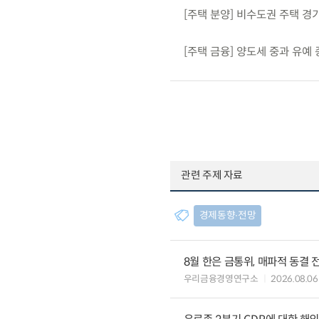
[주택 분양] 비수도권 주택 
[주택 금융] 양도세 중과 유
관련 주제 자료
경제동향∙전망
8월 한은 금통위, 매파적 동결 
우리금융경영연구소
2026.08.06