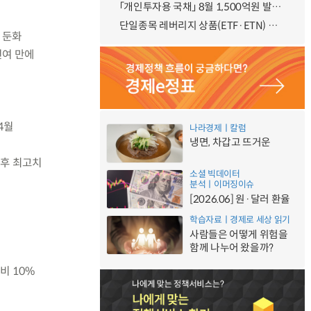
「개인투자용 국채」 8월 1,500억원 발행 예정
단일종목 레버리지 상품(ETF·ETN) 기본예탁금 강화 조기시행 방안 안내
 둔화
년여 만에
4월
나라경제ㅣ칼럼
냉면, 차갑고 뜨거운
이후 최고치
소셜 빅데이터
분석ㅣ이머징이슈
[2026.06] 원·달러 환율
학습자료ㅣ경제로 세상 읽기
사람들은 어떻게 위험을
함께 나누어 왔을까?
비 10%