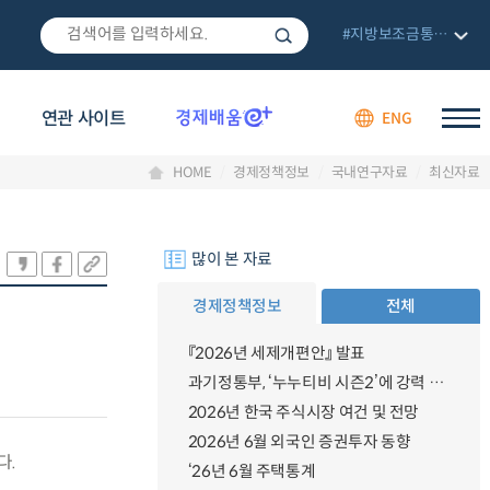
#지방보조금통합관리망
연관 사이트
ENG
HOME
경제정책정보
국내연구자료
최신자료
많이 본 자료
경제정책정보
전체
『2026년 세제개편안』 발표
과기정통부, ‘누누티비 시즌2’에 강력 대응 의지 밝혀
2026년 한국 주식시장 여건 및 전망
2026년 6월 외국인 증권투자 동향
다.
‘26년 6월 주택통계