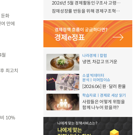
2026년 5월 경제활동인구조사 고령층 부가조사 결과
잠재성장률 반등을 위해 경제구조혁신에 총력, 국가자산 관리체계 대전환
 둔화
년여 만에
4월
나라경제ㅣ칼럼
냉면, 차갑고 뜨거운
이후 최고치
소셜 빅데이터
분석ㅣ이머징이슈
[2026.06] 원·달러 환율
학습자료ㅣ경제로 세상 읽기
사람들은 어떻게 위험을
함께 나누어 왔을까?
비 10%