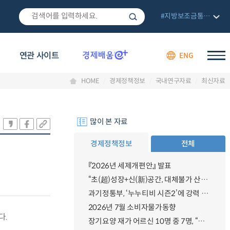
#지방보조금통합관리망
연관 사이트
ENG
HOME
경제정책정보
국내연구자료
최신자료
많이 본 자료
경제정책정보
전체
『2026년 세제개편안』 발표
“초(超)성장+신(新)공간, 대체불가 산업강국”
과기정통부, ‘누누티비 시즌2’에 강력 대응 의지 밝혀
2026년 7월 소비자물가동향
다.
장기요양 재가 어르신 10명 중 7명, “아파도 살던 집에서 살겠다” 「2025년 장기요양실태조사」 결과 발표