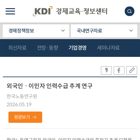
경제정책정보
국내연구자료
최신자료
전망·동향
기업경영
세미나자료
외국인ㆍ이민자 인력수급 추계 연구
한국노동연구원
2026.05.19
원문보기