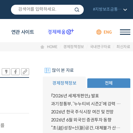
#지방보조금통합관리망
연관 사이트
ENG
HOME
경제정책정보
국내연구자료
최신자료
많이 본 자료
경제정책정보
전체
『2026년 세제개편안』 발표
과기정통부, ‘누누티비 시즌2’에 강력 대응 의지 밝혀
2026년 한국 주식시장 여건 및 전망
2026년 6월 외국인 증권투자 동향
서를
“초(超)성장+신(新)공간, 대체불가 산업강국”