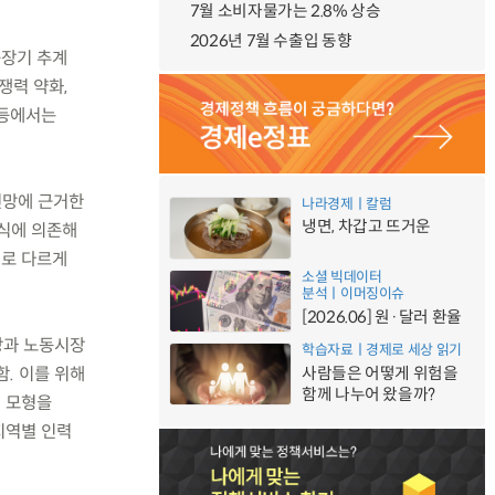
7월 소비자물가는 2.8% 상승
2026년 7월 수출입 동향
중장기 추계
쟁력 약화,
 등에서는
전망에 근거한
나라경제ㅣ칼럼
냉면, 차갑고 뜨거운
방식에 의존해
별로 다르게
소셜 빅데이터
분석ㅣ이머징이슈
[2026.06] 원·달러 환율
장과 노동시장
학습자료ㅣ경제로 세상 읽기
. 이를 위해
사람들은 어떻게 위험을
함께 나누어 왔을까?
계 모형을
지역별 인력