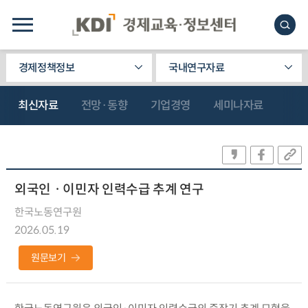
경제정책정보
국내연구자료
최신자료
전망·동향
기업경영
세미나자료
외국인ㆍ이민자 인력수급 추계 연구
한국노동연구원
2026.05.19
원문보기