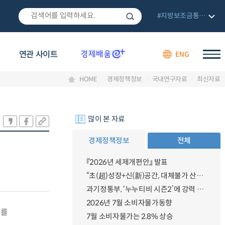
#지방보조금통합관리망
연관 사이트
ENG
HOME
경제정책정보
국내연구자료
최신자료
많이 본 자료
경제정책정보
전체
『2026년 세제개편안』 발표
“초(超)성장+신(新)공간, 대체불가 산업강국”
과기정통부, ‘누누티비 시즌2’에 강력 대응 의지 밝혀
2026년 7월 소비자물가동향
서를
7월 소비자물가는 2.8% 상승