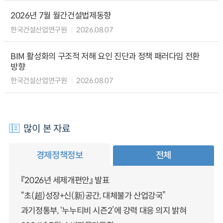
2026년 7월 월간건설법제동향
한국건설산업연구원
2026.08.07
BIM 활성화의 구조적 저해 요인 진단과 정책 패러다임 전환
방향
한국건설산업연구원
2026.08.07
많이 본 자료
경제정책정보
전체
『2026년 세제개편안』 발표
“초(超)성장+신(新)공간, 대체불가 산업강국”
과기정통부, ‘누누티비 시즌2’에 강력 대응 의지 밝혀