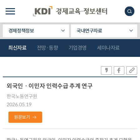
경제정책정보
국내연구자료
최신자료
전망·동향
기업경영
세미나자료
외국인ㆍ이민자 인력수급 추계 연구
한국노동연구원
2026.05.19
원문보기