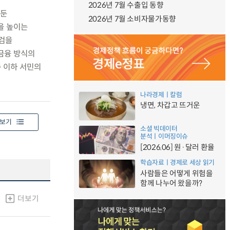
2026년 7월 수출입 동향
 둔
2026년 7월 소비자물가동향
을 높이는
점검을
금융 방식의
 이하 서민의
나라경제ㅣ칼럼
냉면, 차갑고 뜨거운
보기
소셜 빅데이터
분석ㅣ이머징이슈
[2026.06] 원·달러 환율
학습자료ㅣ경제로 세상 읽기
사람들은 어떻게 위험을
함께 나누어 왔을까?
더보기