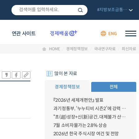
#지방보조금통합관리망
연관 사이트
ENG
HOME
경제정책정보
국내연구자료
최신자료
많이 본 자료
경제정책정보
전체
『2026년 세제개편안』 발표
과기정통부, ‘누누티비 시즌2’에 강력 대응 의지 밝혀
“초(超)성장+신(新)공간, 대체불가 산업강국”
7월 소비자물가는 2.8% 상승
2026년 한국 주식시장 여건 및 전망