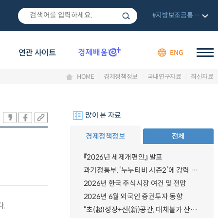
#지방보조금통합관리망
연관 사이트
ENG
HOME
경제정책정보
국내연구자료
최신자료
많이 본 자료
경제정책정보
전체
『2026년 세제개편안』 발표
과기정통부, ‘누누티비 시즌2’에 강력 대응 의지 밝혀
2026년 한국 주식시장 여건 및 전망
2026년 6월 외국인 증권투자 동향
.
“초(超)성장+신(新)공간, 대체불가 산업강국”