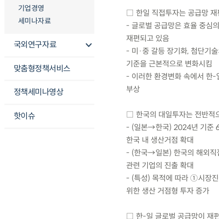
기업경영
□ 한일 직접투자는 공급망 재
세미나자료
- 글로벌 공급망은 효율 중심
재편되고 있음
국외연구자료
- 미·중 갈등 장기화, 첨단기
기준을 근본적으로 변화시킴
맞춤형정책서비스
- 이러한 환경변화 속에서 한
부상
정책세미나영상
□ 한국의 대일투자는 전반적으
핫이슈
- (일본→한국) 2024년 기
한국 내 생산거점 확대
- (한국→일본) 한국의 해외직
관련 기업의 진출 확대
- (특성) 목적에 따라 ①시
위한 생산 거점형 투자 증가
□ 한-일 글로벌 공급망이 재