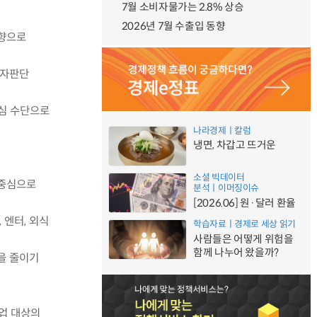
7월 소비자물가는 2.8% 상승
2026년 7월 수출입 동향
방향으로
투자판단
핵심 수단으로
나라경제ㅣ칼럼
냉면, 차갑고 뜨거운
소셜 빅데이터
 중심으로
분석ㅣ이머징이슈
[2026.06] 원·달러 환율
 엔터, 외식
학습자료ㅣ경제로 세상 읽기
사람들은 어떻게 위험을
함께 나누어 왔을까?
을 줄이기
업 대상의