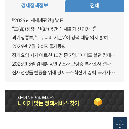
경제정책정보
전체
『2026년 세제개편안』 발표
“초(超)성장+신(新)공간, 대체불가 산업강국”
과기정통부, ‘누누티비 시즌2’에 강력 대응 의지 밝혀
2026년 7월 소비자물가동향
장기요양 재가 어르신 10명 중 7명, “아파도 살던 집에서 살겠다” 「2025년 장기요양실태조사」 결과 발표
2026년 5월 경제활동인구조사 고령층 부가조사 결과
잠재성장률 반등을 위해 경제구조혁신에 총력, 국가자산 관리체계 대전환
TOP