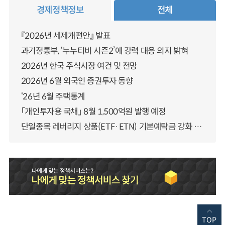
경제정책정보
전체
『2026년 세제개편안』 발표
과기정통부, ‘누누티비 시즌2’에 강력 대응 의지 밝혀
2026년 한국 주식시장 여건 및 전망
2026년 6월 외국인 증권투자 동향
‘26년 6월 주택통계
「개인투자용 국채」 8월 1,500억원 발행 예정
단일종목 레버리지 상품(ETF·ETN) 기본예탁금 강화 조기시행 방안 안내
TOP