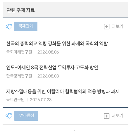
관련 주제 자료
국제관계
더보기
한국의 총력외교 역량 강화를 위한 과제와 국회의 역할
국회미래연구원
2026.08.06
인도+아세안 8국 전략산업 무역투자 고도화 방안
한국경제연구원
2026.08.03
지방소멸대응을 위한 이탈리아 협력협약의 적용 방향과 과제
국토연구원
2026.07.28
무역∙통상
더보기