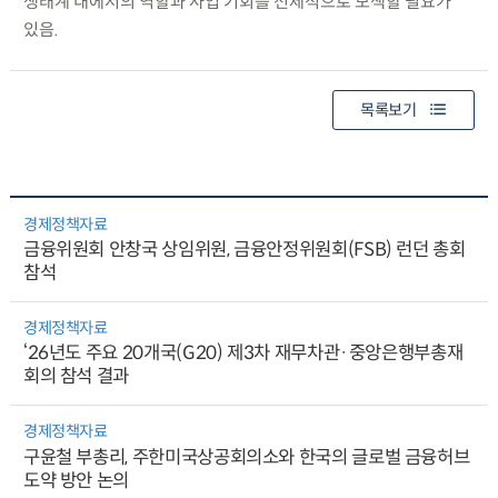
생태계 내에서의 역할과 사업 기회를 선제적으로 모색할 필요가
있음.
목록보기
경제정책자료
금융위원회 안창국 상임위원, 금융안정위원회(FSB) 런던 총회
참석
경제정책자료
‘26년도 주요 20개국(G20) 제3차 재무차관·중앙은행부총재
회의 참석 결과
경제정책자료
구윤철 부총리, 주한미국상공회의소와 한국의 글로벌 금융허브
도약 방안 논의