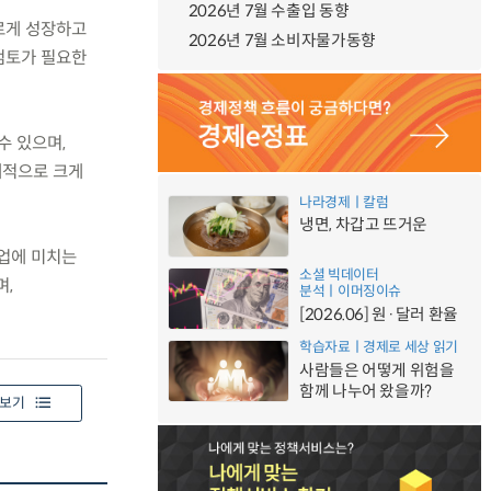
2026년 7월 수출입 동향
르게 성장하고
2026년 7월 소비자물가동향
검토가 필요한
수 있으며,
대적으로 크게
나라경제ㅣ칼럼
냉면, 차갑고 뜨거운
행업에 미치는
소셜 빅데이터
며,
분석ㅣ이머징이슈
[2026.06] 원·달러 환율
학습자료ㅣ경제로 세상 읽기
사람들은 어떻게 위험을
함께 나누어 왔을까?
보기