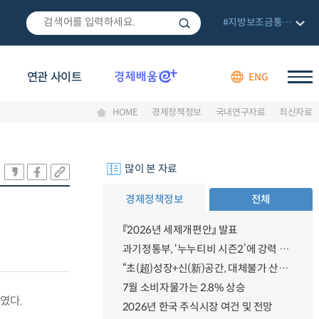
#지방보조금통합관리망
연관 사이트
ENG
HOME
경제정책정보
국내연구자료
최신자료
많이 본 자료
경제정책정보
전체
『2026년 세제개편안』 발표
과기정통부, ‘누누티비 시즌2’에 강력 대응 의지 밝혀
“초(超)성장+신(新)공간, 대체불가 산업강국”
7월 소비자물가는 2.8% 상승
였다.
2026년 한국 주식시장 여건 및 전망