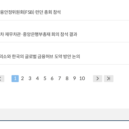
융안정위원회(FSB) 런던 총회 참석
 제3차 재무차관·중앙은행부총재 회의 참석 결과
의소와 한국의 글로벌 금융허브 도약 방안 논의
1
2
3
4
5
6
7
8
9
10