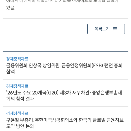
생태계 내에서의 역할과 사업 기회를 선제적으로 모색할 필요가
있음.
목록보기
경제정책자료
금융위원회 안창국 상임위원, 금융안정위원회(FSB) 런던 총회
참석
경제정책자료
‘26년도 주요 20개국(G20) 제3차 재무차관·중앙은행부총재
회의 참석 결과
경제정책자료
구윤철 부총리, 주한미국상공회의소와 한국의 글로벌 금융허브
도약 방안 논의