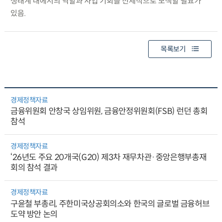
생태계 내에서의 역할과 사업 기회를 선제적으로 모색할 필요가
있음.
목록보기
경제정책자료
금융위원회 안창국 상임위원, 금융안정위원회(FSB) 런던 총회
참석
경제정책자료
‘26년도 주요 20개국(G20) 제3차 재무차관·중앙은행부총재
회의 참석 결과
경제정책자료
구윤철 부총리, 주한미국상공회의소와 한국의 글로벌 금융허브
도약 방안 논의