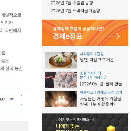
2026년 7월 수출입 동향
2026년 7월 소비자물가동향
이 개별적으로
 위기가
여러 국면에서
지를
나라경제ㅣ칼럼
냉면, 차갑고 뜨거운
 젊은
재 한국 농촌
소셜 빅데이터
분석ㅣ이머징이슈
[2026.06] 원·달러 환율
학습자료ㅣ경제로 세상 읽기
사람들은 어떻게 위험을
보기
함께 나누어 왔을까?