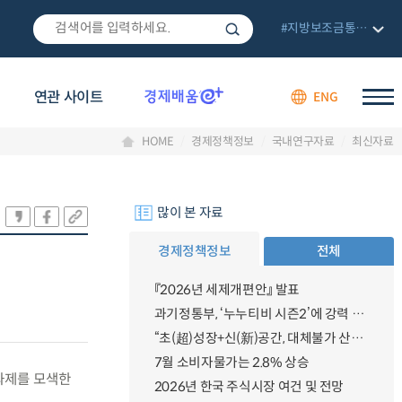
#지방보조금통합관리망
연관 사이트
ENG
HOME
경제정책정보
국내연구자료
최신자료
많이 본 자료
경제정책정보
전체
『2026년 세제개편안』 발표
과기정통부, ‘누누티비 시즌2’에 강력 대응 의지 밝혀
“초(超)성장+신(新)공간, 대체불가 산업강국”
7월 소비자물가는 2.8% 상승
과제를 모색한
2026년 한국 주식시장 여건 및 전망