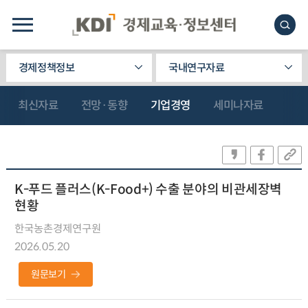
경제정책정보
국내연구자료
최신자료
전망·동향
기업경영
세미나자료
K-푸드 플러스(K-Food+) 수출 분야의 비관세장벽
현황
한국농촌경제연구원
2026.05.20
원문보기