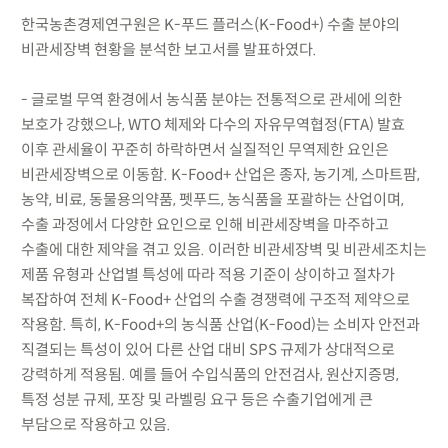
한국농촌경제연구원은 K-푸드 플러스(K-Food+) 수출 분야의
비관세장벽 현황을 분석한 보고서를 발표하였다.
- 글로벌 무역 환경에서 농식품 분야는 전통적으로 관세에 의한
보호가 강했으나, WTO 체제와 다수의 자유무역협정(FTA) 발효
이후 관세율이 꾸준히 하락하면서 실질적인 무역제한 요인은
비관세장벽으로 이동함. K-Food+ 산업은 종자, 농기계, 스마트팜,
농약, 비료, 동물용의약품, 펫푸드, 농식품을 포괄하는 산업이며,
수출 과정에서 다양한 요인으로 인해 비관세장벽을 마주하고
수출에 대한 제약을 겪고 있음. 이러한 비관세장벽 및 비관세조치는
제품 유형과 산업별 특성에 따라 적용 기준이 상이하고 절차가
복잡하여 전체 K-Food+ 산업의 수출 경쟁력에 구조적 제약으로
작용함. 특히, K-Food+의 농식품 산업(K-Food)는 소비자 안전과
직결되는 특성이 있어 다른 산업 대비 SPS 규제가 상대적으로
강력하게 적용됨. 예를 들어 수입식품의 안전검사, 원산지증명,
특정 성분 규제, 포장 및 라벨링 요구 등은 수출기업에게 큰
부담으로 작용하고 있음.