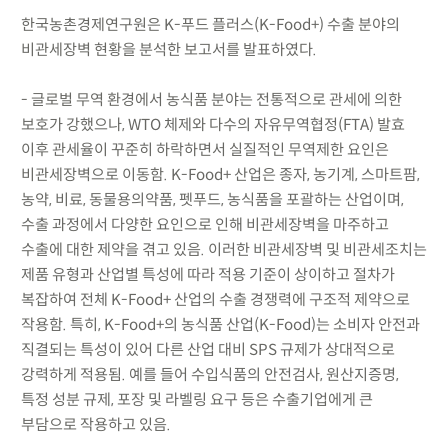
한국농촌경제연구원은 K-푸드 플러스(K-Food+) 수출 분야의
비관세장벽 현황을 분석한 보고서를 발표하였다.
- 글로벌 무역 환경에서 농식품 분야는 전통적으로 관세에 의한
보호가 강했으나, WTO 체제와 다수의 자유무역협정(FTA) 발효
이후 관세율이 꾸준히 하락하면서 실질적인 무역제한 요인은
비관세장벽으로 이동함. K-Food+ 산업은 종자, 농기계, 스마트팜,
농약, 비료, 동물용의약품, 펫푸드, 농식품을 포괄하는 산업이며,
수출 과정에서 다양한 요인으로 인해 비관세장벽을 마주하고
수출에 대한 제약을 겪고 있음. 이러한 비관세장벽 및 비관세조치는
제품 유형과 산업별 특성에 따라 적용 기준이 상이하고 절차가
복잡하여 전체 K-Food+ 산업의 수출 경쟁력에 구조적 제약으로
작용함. 특히, K-Food+의 농식품 산업(K-Food)는 소비자 안전과
직결되는 특성이 있어 다른 산업 대비 SPS 규제가 상대적으로
강력하게 적용됨. 예를 들어 수입식품의 안전검사, 원산지증명,
특정 성분 규제, 포장 및 라벨링 요구 등은 수출기업에게 큰
부담으로 작용하고 있음.