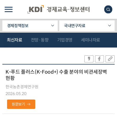
경제정책정보
국내연구자료
최신자료
전망·동향
기업경영
세미나자료
K-푸드 플러스(K-Food+) 수출 분야의 비관세장벽
현황
한국농촌경제연구원
2026.05.20
원문보기