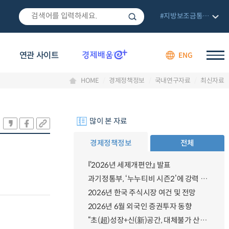
#지방보조금통합관리망
연관 사이트
ENG
HOME
경제정책정보
국내연구자료
최신자료
많이 본 자료
경제정책정보
전체
『2026년 세제개편안』 발표
과기정통부, ‘누누티비 시즌2’에 강력 대응 의지 밝혀
2026년 한국 주식시장 여건 및 전망
2026년 6월 외국인 증권투자 동향
“초(超)성장+신(新)공간, 대체불가 산업강국”