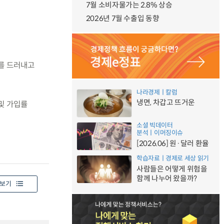
7월 소비자물가는 2.8% 상승
2026년 7월 수출입 동향
를 드러내고
나라경제ㅣ칼럼
냉면, 차갑고 뜨거운
및 가입률
소셜 빅데이터
분석ㅣ이머징이슈
[2026.06] 원·달러 환율
학습자료ㅣ경제로 세상 읽기
사람들은 어떻게 위험을
함께 나누어 왔을까?
보기