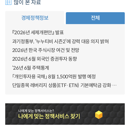
많이 본 자료
경제정책정보
전체
『2026년 세제개편안』 발표
과기정통부, ‘누누티비 시즌2’에 강력 대응 의지 밝혀
2026년 한국 주식시장 여건 및 전망
2026년 6월 외국인 증권투자 동향
‘26년 6월 주택통계
「개인투자용 국채」 8월 1,500억원 발행 예정
단일종목 레버리지 상품(ETF·ETN) 기본예탁금 강화 조기시행 방안 안내