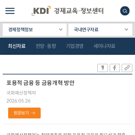
경제정책정보
국내연구자료
최신자료
전망·동향
기업경영
세미나자료
포용적 금융 등 금융개혁 방안
국회예산정책처
2026.05.26
원문보기