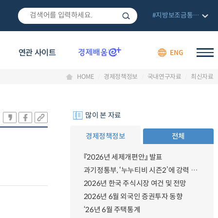
#지방보조금통합관리망
연관 사이트
ENG
HOME
경제정책정보
국내연구자료
최신자료
많이 본 자료
경제정책정보
전체
『2026년 세제개편안』 발표
과기정통부, ‘누누티비 시즌2’에 강력 대응 의지 밝혀
2026년 한국 주식시장 여건 및 전망
2026년 6월 외국인 증권투자 동향
‘26년 6월 주택통계