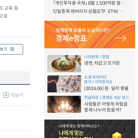
「개인투자용 국채」 8월 1,500억원 발행 예정
의 교육 등
단일종목 레버리지 상품(ETF·ETN) 기본예탁금 강화 조기시행 방안 안내
심으로
보기
나라경제ㅣ칼럼
냉면, 차갑고 뜨거운
소셜 빅데이터
분석ㅣ이머징이슈
[2026.06] 원·달러 환율
더보기
학습자료ㅣ경제로 세상 읽기
사람들은 어떻게 위험을
함께 나누어 왔을까?