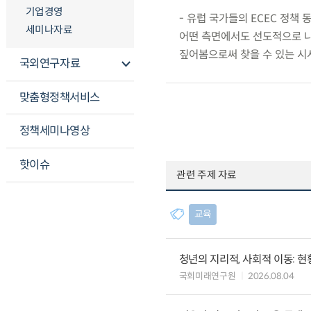
기업경영
- 유럽 국가들의 ECEC 정책 
세미나자료
어떤 측면에서도 선도적으로 나
짚어봄으로써 찾을 수 있는 시
국외연구자료
맞춤형정책서비스
정책세미나영상
핫이슈
관련 주제 자료
교육
청년의 지리적, 사회적 이동: 현
국회미래연구원
2026.08.04