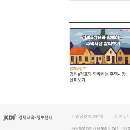
경제e정표
경제e정표와 함께하는 주택시장
살펴보기
개인정보처리방침
이메일
세종특별자치시 남세종로 263 (우) 30