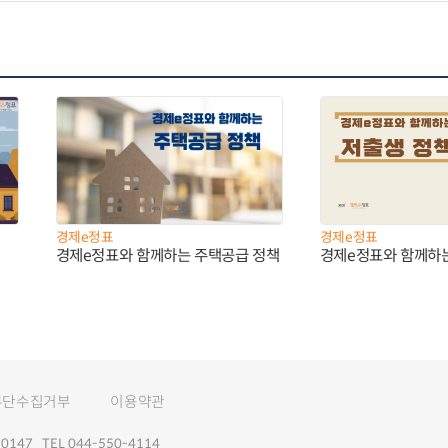
경제e정표
경제e정표
경제e정표와 함께하는 주택공급 정책
경제e정표와 함께하
무단수집거부
이용약관
147 TEL 044-550-4114