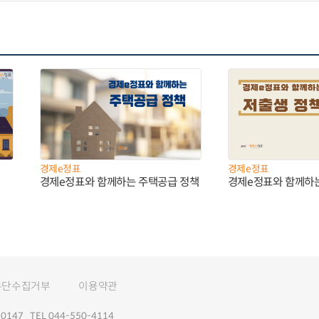
경제e정표
경제e정표
경제e정표와 함께하는 주택공급 정책
경제e정표와 함께하
무단수집거부
이용약관
147 TEL 044-550-4114