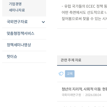
기업경영
- 유럽 국가들의 ECEC 정책 
세미나자료
어떤 측면에서도 선도적으로 나
짚어봄으로써 찾을 수 있는 시
국외연구자료
맞춤형정책서비스
정책세미나영상
핫이슈
관련 주제 자료
교육
청년의 지리적, 사회적 이동: 현
국회미래연구원
2026.08.04