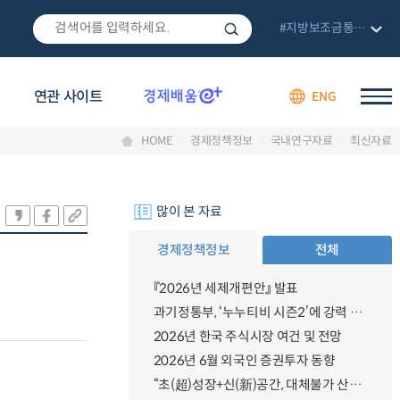
#지방보조금통합관리망
연관 사이트
ENG
HOME
경제정책정보
국내연구자료
최신자료
많이 본 자료
경제정책정보
전체
『2026년 세제개편안』 발표
과기정통부, ‘누누티비 시즌2’에 강력 대응 의지 밝혀
2026년 한국 주식시장 여건 및 전망
2026년 6월 외국인 증권투자 동향
“초(超)성장+신(新)공간, 대체불가 산업강국”