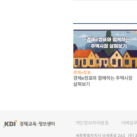
경제e정표
경제e정표와 함께하는 주택시장
살펴보기
개인정보처리방침
이메일
세종특별자치시 남세종로 263 (우) 30