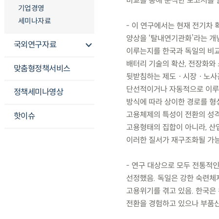
비교를 통해 분석한 보고서를 
기업경영
세미나자료
- 이 연구에서는 현재 전기차
양상을 ‘탈내연기관화’라는 개
국외연구자료
이루는지를 한국과 독일의 비교
배터리 기술의 확산, 전장화와 
맞춤형정책서비스
뒷받침하는 제도ㆍ시장ㆍ노사관
단선적이거나 자동적으로 이루
정책세미나영상
방식에 따라 상이한 경로를 형
고용체제의 특성이 전환의 성격
핫이슈
고용형태의 집합이 아니라, 
이러한 질서가 재구조화될 가능
- 연구 대상으로 모두 전통적
선정했음. 독일은 강한 숙련체
고용위기를 겪고 있음. 한국은
전환을 경험하고 있으나 부품산