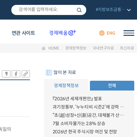
#지방보조금통합관리망
연관 사이트
ENG
HOME
경제정책정보
국내연구자료
최신자료
많이 본 자료
경제정책정보
전체
『2026년 세제개편안』 발표
과기정통부, ‘누누티비 시즌2’에 강력 대응 의지 밝혀
“초(超)성장+신(新)공간, 대체불가 산업강국”
7월 소비자물가는 2.8% 상승
독일의
2026년 한국 주식시장 여건 및 전망