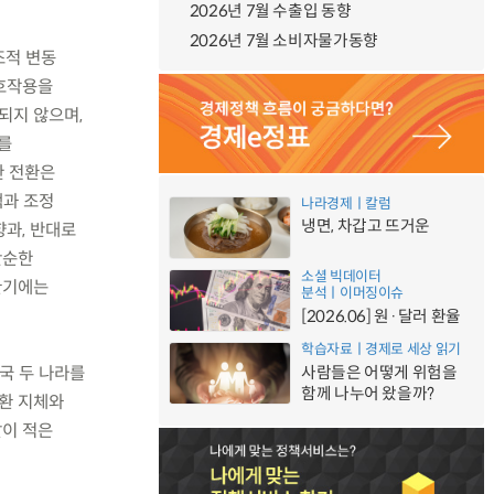
2026년 7월 수출입 동향
2026년 7월 소비자물가동향
조적 변동
상호작용을
되지 않으며,
를
한 전환은
택과 조정
나라경제ㅣ칼럼
냉면, 차갑고 뜨거운
향과, 반대로
단순한
소셜 빅데이터
환기에는
분석ㅣ이머징이슈
[2026.06] 원·달러 환율
학습자료ㅣ경제로 세상 읽기
국 두 나라를
사람들은 어떻게 위험을
함께 나누어 왔을까?
환 지체와
찰이 적은