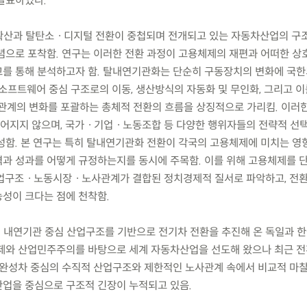
발표하였다.
 확산과 탈탄소ㆍ디지털 전환이 중첩되며 전개되고 있는 자동차산업의 구
념으로 포착함. 연구는 이러한 전환 과정이 고용체제의 재편과 어떠한 
를 통해 분석하고자 함. 탈내연기관화는 단순히 구동장치의 변화에 국한
소프트웨어 중심 구조로의 이동, 생산방식의 자동화 및 무인화, 그리고 이
계의 변화를 포괄하는 총체적 전환의 흐름을 상징적으로 가리킴. 이러
어지지 않으며, 국가ㆍ기업ㆍ노동조합 등 다양한 행위자들의 전략적 선
성함. 본 연구는 특히 탈내연기관화 전환이 각국의 고용체제에 미치는 영
과 성과를 어떻게 규정하는지를 동시에 주목함. 이를 위해 고용체제를 
산업구조ㆍ노동시장ㆍ노사관계가 결합된 정치경제적 질서로 파악하고, 전
성이 크다는 점에 천착함.
인 내연기관 중심 산업구조를 기반으로 전기차 전환을 추진해 온 독일과 한
제와 산업민주주의를 바탕으로 세계 자동차산업을 선도해 왔으나 최근 전
 완성차 중심의 수직적 산업구조와 제한적인 노사관계 속에서 비교적 마
업을 중심으로 구조적 긴장이 누적되고 있음.