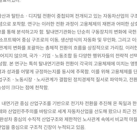
발표하였다.
 확산과 탈탄소ㆍ디지털 전환이 중첩되며 전개되고 있는 자동차산업의 구
념으로 포착함. 연구는 이러한 전환 과정이 고용체제의 재편과 어떠한 
를 통해 분석하고자 함. 탈내연기관화는 단순히 구동장치의 변화에 국한
소프트웨어 중심 구조로의 이동, 생산방식의 자동화 및 무인화, 그리고 이
계의 변화를 포괄하는 총체적 전환의 흐름을 상징적으로 가리킴. 이러
어지지 않으며, 국가ㆍ기업ㆍ노동조합 등 다양한 행위자들의 전략적 선
성함. 본 연구는 특히 탈내연기관화 전환이 각국의 고용체제에 미치는 영
과 성과를 어떻게 규정하는지를 동시에 주목함. 이를 위해 고용체제를 
산업구조ㆍ노동시장ㆍ노사관계가 결합된 정치경제적 질서로 파악하고, 전
성이 크다는 점에 천착함.
인 내연기관 중심 산업구조를 기반으로 전기차 전환을 추진해 온 독일과 한
제와 산업민주주의를 바탕으로 세계 자동차산업을 선도해 왔으나 최근 전
 완성차 중심의 수직적 산업구조와 제한적인 노사관계 속에서 비교적 마
업을 중심으로 구조적 긴장이 누적되고 있음.