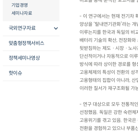
비교를 통해 분석한 보고서를 
기업경영
세미나자료
- 이 연구에서는 현재 전기차
양상을 ‘탈내연기관화’라는 개
국외연구자료
이루는지를 한국과 독일의 비교
배터리 기술의 확산, 전장화와 
맞춤형정책서비스
뒷받침하는 제도ㆍ시장ㆍ노사관
단선적이거나 자동적으로 이루
정책세미나영상
방식에 따라 상이한 경로를 형
고용체제의 특성이 전환의 성격
핫이슈
고용형태의 집합이 아니라, 
이러한 질서가 재구조화될 가능
- 연구 대상으로 모두 전통적
선정했음. 독일은 강한 숙련체
고용위기를 겪고 있음. 한국은
전환을 경험하고 있으나 부품산