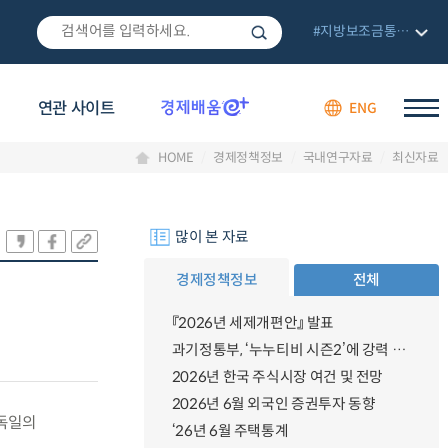
#지방보조금통합관리망
연관 사이트
ENG
HOME
경제정책정보
국내연구자료
최신자료
많이 본 자료
경제정책정보
전체
『2026년 세제개편안』 발표
과기정통부, ‘누누티비 시즌2’에 강력 대응 의지 밝혀
2026년 한국 주식시장 여건 및 전망
2026년 6월 외국인 증권투자 동향
독일의
‘26년 6월 주택통계