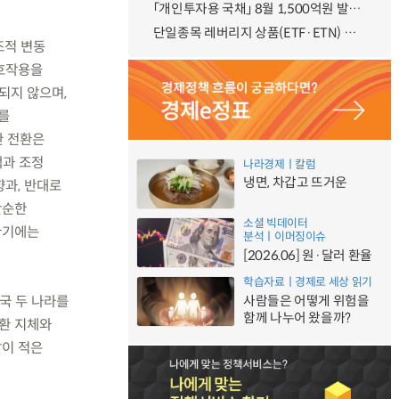
「개인투자용 국채」 8월 1,500억원 발행 예정
단일종목 레버리지 상품(ETF·ETN) 기본예탁금 강화 조기시행 방안 안내
조적 변동
상호작용을
되지 않으며,
를
한 전환은
택과 조정
나라경제ㅣ칼럼
냉면, 차갑고 뜨거운
향과, 반대로
단순한
소셜 빅데이터
환기에는
분석ㅣ이머징이슈
[2026.06] 원·달러 환율
학습자료ㅣ경제로 세상 읽기
국 두 나라를
사람들은 어떻게 위험을
함께 나누어 왔을까?
환 지체와
찰이 적은